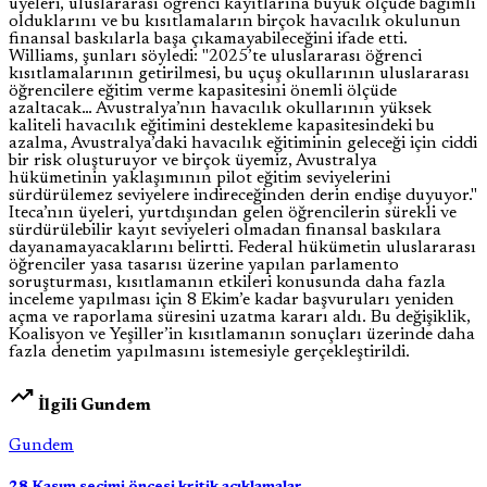
üyeleri, uluslararası öğrenci kayıtlarına büyük ölçüde bağımlı
olduklarını ve bu kısıtlamaların birçok havacılık okulunun
finansal baskılarla başa çıkamayabileceğini ifade etti.
Williams, şunları söyledi: "2025’te uluslararası öğrenci
kısıtlamalarının getirilmesi, bu uçuş okullarının uluslararası
öğrencilere eğitim verme kapasitesini önemli ölçüde
azaltacak… Avustralya’nın havacılık okullarının yüksek
kaliteli havacılık eğitimini destekleme kapasitesindeki bu
azalma, Avustralya’daki havacılık eğitiminin geleceği için ciddi
bir risk oluşturuyor ve birçok üyemiz, Avustralya
hükümetinin yaklaşımının pilot eğitim seviyelerini
sürdürülemez seviyelere indireceğinden derin endişe duyuyor."
Iteca’nın üyeleri, yurtdışından gelen öğrencilerin sürekli ve
sürdürülebilir kayıt seviyeleri olmadan finansal baskılara
dayanamayacaklarını belirtti. Federal hükümetin uluslararası
öğrenciler yasa tasarısı üzerine yapılan parlamento
soruşturması, kısıtlamanın etkileri konusunda daha fazla
inceleme yapılması için 8 Ekim’e kadar başvuruları yeniden
açma ve raporlama süresini uzatma kararı aldı. Bu değişiklik,
Koalisyon ve Yeşiller’in kısıtlamanın sonuçları üzerinde daha
fazla denetim yapılmasını istemesiyle gerçekleştirildi.
trending_up
İlgili Gundem
Gundem
28 Kasım seçimi öncesi kritik açıklamalar