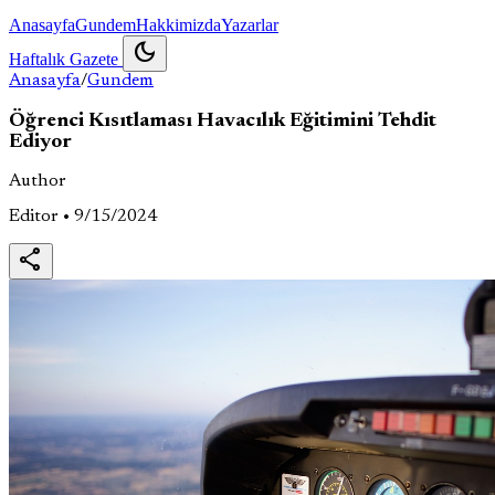
Anasayfa
Gundem
Hakkimizda
Yazarlar
dark_mode
Haftalık Gazete
Anasayfa
/
Gundem
Öğrenci Kısıtlaması Havacılık Eğitimini Tehdit
Ediyor
Author
Editor • 9/15/2024
share