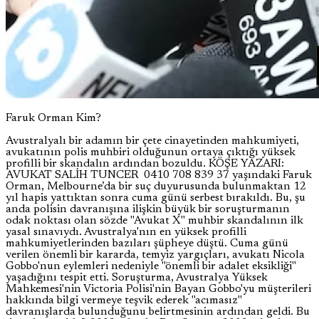
Faruk Orman Kim?
Avustralyalı bir adamın bir çete cinayetinden mahkumiyeti,
avukatının polis muhbiri olduğunun ortaya çıktığı yüksek
profilli bir skandalın ardından bozuldu. KÖŞE YAZARI:
AVUKAT SALİH TUNCER 0410 708 839 37 yaşındaki Faruk
Orman, Melbourne’da bir suç duyurusunda bulunmaktan 12
yıl hapis yattıktan sonra cuma günü serbest bırakıldı. Bu, şu
anda polisin davranışına ilişkin büyük bir soruşturmanın
odak noktası olan sözde "Avukat X" muhbir skandalının ilk
yasal sınavıydı. Avustralya'nın en yüksek profilli
mahkumiyetlerinden bazıları şüpheye düştü. Cuma günü
verilen önemli bir kararda, temyiz yargıçları, avukatı Nicola
Gobbo'nun eylemleri nedeniyle "önemli bir adalet eksikliği"
yaşadığını tespit etti. Soruşturma, Avustralya Yüksek
Mahkemesi'nin Victoria Polisi'nin Bayan Gobbo'yu müşterileri
hakkında bilgi vermeye teşvik ederek "acımasız"
davranışlarda bulunduğunu belirtmesinin ardından geldi. Bu