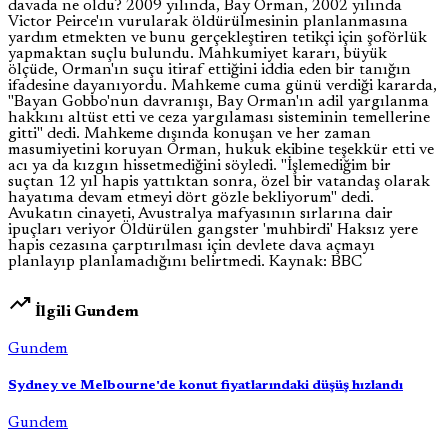
davada ne oldu? 2009 yılında, Bay Orman, 2002 yılında
Victor Peirce'ın vurularak öldürülmesinin planlanmasına
yardım etmekten ve bunu gerçekleştiren tetikçi için şoförlük
yapmaktan suçlu bulundu. Mahkumiyet kararı, büyük
ölçüde, Orman'ın suçu itiraf ettiğini iddia eden bir tanığın
ifadesine dayanıyordu. Mahkeme cuma günü verdiği kararda,
"Bayan Gobbo'nun davranışı, Bay Orman'ın adil yargılanma
hakkını altüst etti ve ceza yargılaması sisteminin temellerine
gitti" dedi. Mahkeme dışında konuşan ve her zaman
masumiyetini koruyan Orman, hukuk ekibine teşekkür etti ve
acı ya da kızgın hissetmediğini söyledi. "İşlemediğim bir
suçtan 12 yıl hapis yattıktan sonra, özel bir vatandaş olarak
hayatıma devam etmeyi dört gözle bekliyorum" dedi.
Avukatın cinayeti, Avustralya mafyasının sırlarına dair
ipuçları veriyor Öldürülen gangster 'muhbirdi' Haksız yere
hapis cezasına çarptırılması için devlete dava açmayı
planlayıp planlamadığını belirtmedi. Kaynak: BBC
trending_up
İlgili Gundem
Gundem
Sydney ve Melbourne'de konut fiyatlarındaki düşüş hızlandı
Gundem