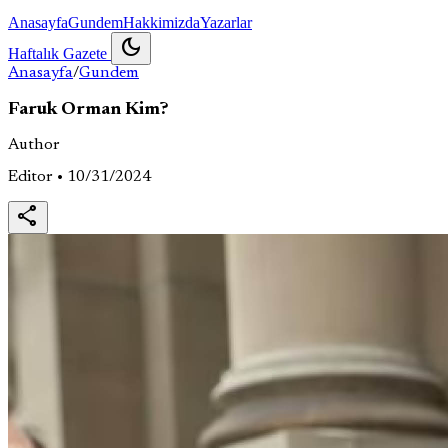
Anasayfa
Gundem
Hakkimizda
Yazarlar
dark_mode
Haftalık Gazete
Anasayfa
/
Gundem
Faruk Orman Kim?
Author
Editor • 10/31/2024
share